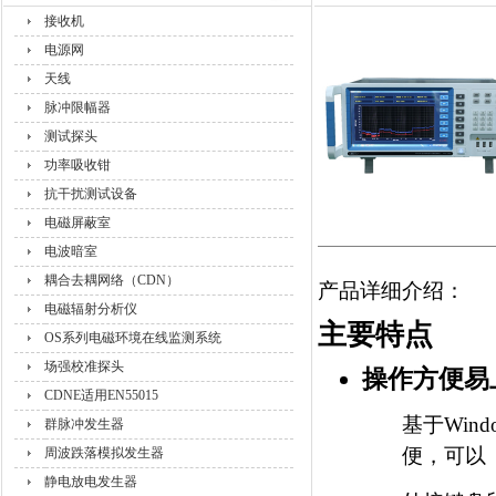
接收机
电源网
天线
脉冲限幅器
测试探头
功率吸收钳
抗干扰测试设备
电磁屏蔽室
电波暗室
耦合去耦网络（CDN）
产品详细介绍：
电磁辐射分析仪
主要特点
OS系列电磁环境在线监测系统
场强校准探头
操作方便易
CDNE适用EN55015
基于
Wind
群脉冲发生器
便，可以
周波跌落模拟发生器
静电放电发生器