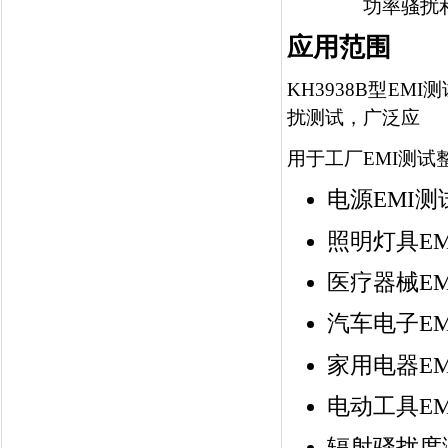
功率骚扰
应用范围
KH3938B型EM
扰测试，广泛应
用于工厂
EMI
测试
电源
EMI
测
照明灯具
E
医疗器械
EM
汽车电子
EM
家用电器
EM
电动工具
EM
辐射骚扰度