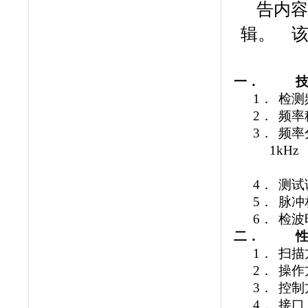
告内容
辑。 该
一．
1．
检测
2．
频率
3．
频率
1kHz
4．
测试
5．
脉冲
6．
检波
二．
1．
扫描
2．
操作
3．
控制
4．
接口