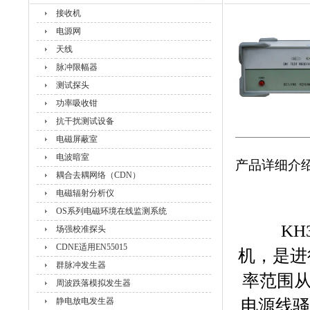
接收机
电源网
天线
脉冲限幅器
测试探头
功率吸收钳
抗干扰测试设备
电磁屏蔽室
电波暗室
产品详细介
耦合去耦网络（CDN）
电磁辐射分析仪
OS系列电磁环境在线监测系统
KH
场强校准探头
CDNE适用EN55015
机，是进
群脉冲发生器
率范围从
周波跌落模拟发生器
静电放电发生器
电源线骚