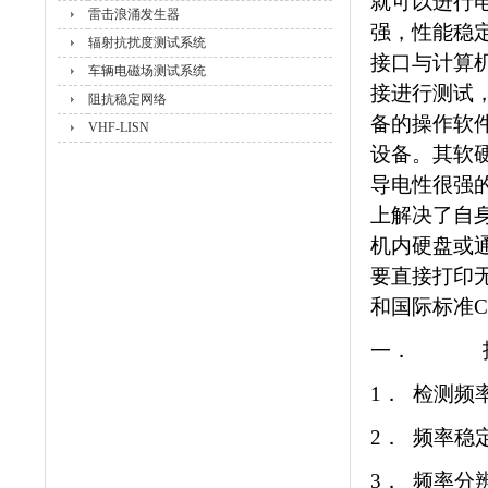
就可以进行
雷击浪涌发生器
强，性能稳定
辐射抗扰度测试系统
接口与计算
车辆电磁场测试系统
接进行测试
阻抗稳定网络
备的操作软
VHF-LISN
设备。其软
导电性很强
上解决了自
机内硬盘或
要直接打印无
和国际标准C
一． 技
1． 检测频率
2． 频率稳定
3． 频率分辨率：