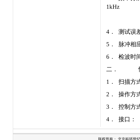
1kHz
(30MHz
4． 测试误差
5． 脉冲相应
6． 检波时间
二． 性
1． 扫描
2． 操作方
3． 控制方
4． 接口： 
版权所有： 北京科环世