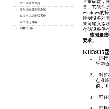
容量硬盘，
雷击浪涌发生器
备。其软件
辐射抗扰度测试系统
windows
的操
车辆电磁场测试系统
控制设备对
阻抗稳定网络
果可输入接
VHF-LISN
存储设备保
该测量接
要求。
KH3935
1、
进行
平均
2、
对超
点准
值，
3、
可任
4、
可根