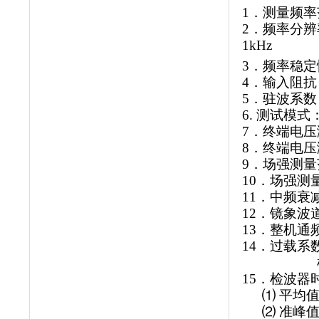
1
．测量频率
2
．频率分辨
1kHz
3
．频率稳定
4
．输入阻抗
5
．驻波系数
6.
测试模式
7
．终端电压
8
．终端电压
9
．场强测量
10
．场强测
11
．中频衰
12
．镜象波
13
．整机通
14
．过载系
15
．检波器
⑴
平均
⑵
准峰