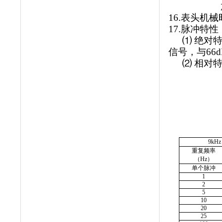
16.
表头机械
17.
脉冲特性
⑴
绝对
信号，与
66
⑵
相对
9kHz
重复频率
（
Hz
）
单个脉冲
1
2
5
10
20
25