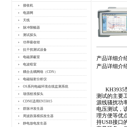
接收机
电源网
天线
脉冲限幅器
测试探头
功率吸收钳
抗干扰测试设备
电磁屏蔽室
产品详细介
电波暗室
产品详细介
耦合去耦网络（CDN）
电磁辐射分析仪
OS系列电磁环境在线监测系统
KH3935
场强校准探头
测试的主要
CDNE适用EN55015
源线骚扰功
电压测试，
群脉冲发生器
理方便等优
周波跌落模拟发生器
持
USB
接口
静电放电发生器