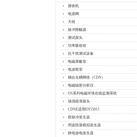
接收机
电源网
天线
脉冲限幅器
测试探头
功率吸收钳
抗干扰测试设备
电磁屏蔽室
电波暗室
耦合去耦网络（CDN）
电磁辐射分析仪
OS系列电磁环境在线监测系统
场强校准探头
CDNE适用EN55015
群脉冲发生器
周波跌落模拟发生器
静电放电发生器