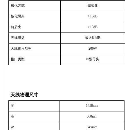
极化方式
线极化
极化隔离
>10dB
前后比
>10dB
天线增益
最大
8.4dB
天线输入功率
200W
接口类型
N
型母头
天线物理尺寸
宽
1450mm
高
680mm
深
845mm