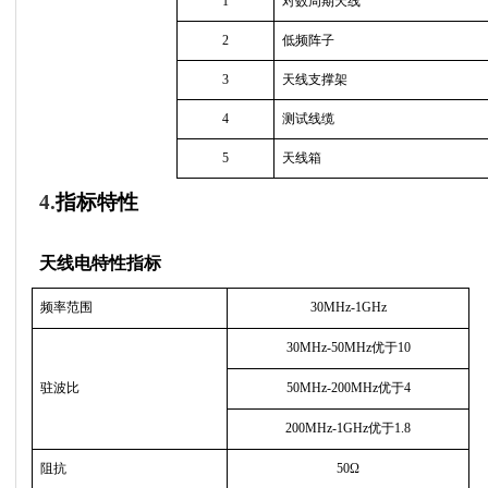
1
对数周期天线
2
低频阵子
3
天线支撑架
4
测试线缆
5
天线箱
4.
指标特性
天线电特性指标
频率范围
30MHz-1GHz
30MHz-50MHz
优于
10
驻波比
50MHz-200MHz
优于
4
200MHz-1GHz
优于
1.8
阻抗
50
Ω