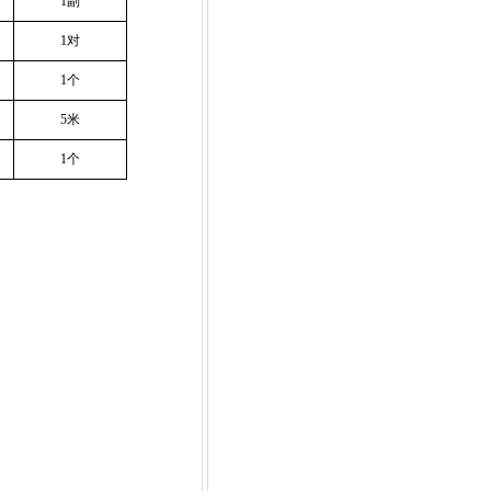
1
副
1
对
1
个
5
米
1
个