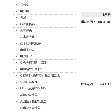
接收机
电源网
北京科
天线
测试范围：9kHz-30M
脉冲限幅器
测试探头
功率吸收钳
抗干扰测试设备
电磁屏蔽室
电波暗室
耦合去耦网络（CDN）
电磁辐射分析仪
OS系列电磁环境在线监测系统
场强校准探头
联系电话：010-64363390
CDNE适用EN55015
群脉冲发生器
周波跌落模拟发生器
静电放电发生器